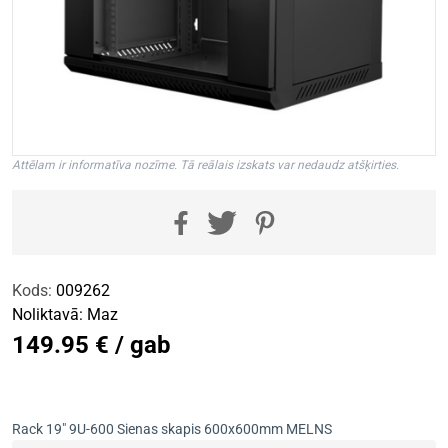
Attēlam ir informatīva nozīme. Tā reālais izskats var nedaudz atšķirties.
Kods:
009262
Noliktavā:
Maz
149.95 € / gab
Rack 19" 9U-600 Sienas skapis 600x600mm MELNS