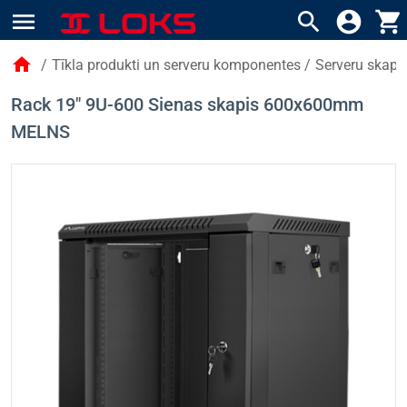
menu
search
account_circle
shopping_cart
home
/
Tīkla produkti un serveru komponentes
/
Serveru skapji
Rack 19" 9U-600 Sienas skapis 600x600mm
MELNS