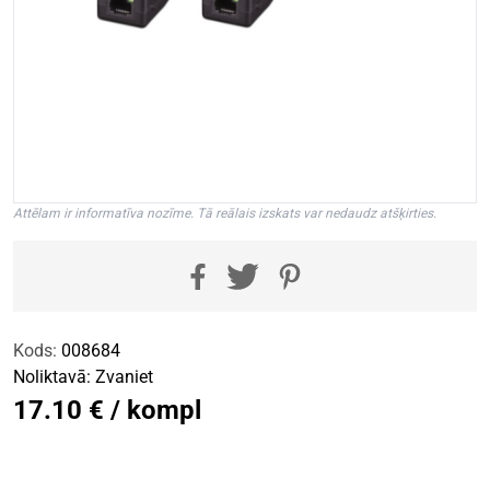
Attēlam ir informatīva nozīme. Tā reālais izskats var nedaudz atšķirties.
Kods:
008684
Noliktavā:
Zvaniet
17.10 € / kompl