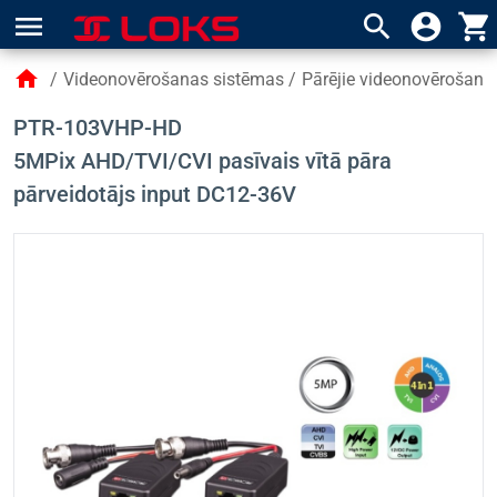
menu
search
account_circle
shopping_cart
home
/
Videonovērošanas sistēmas
/
Pārējie videonovērošana
PTR-103VHP-HD
5MPix AHD/TVI/CVI pasīvais vītā pāra
pārveidotājs input DC12-36V