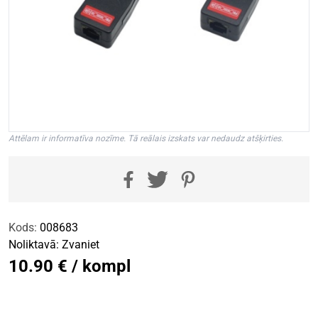
Attēlam ir informatīva nozīme. Tā reālais izskats var nedaudz atšķirties.
Kods:
008683
Noliktavā:
Zvaniet
10.90 € / kompl