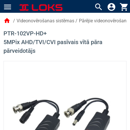
menu
search
account_circle
shopping_cart
home
/
Videonovērošanas sistēmas
/
Pārējie videonovērošana
PTR-102VP-HD+
5MPix AHD/TVI/CVI pasīvais vītā pāra
pārveidotājs