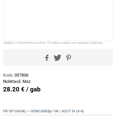
Attēlam ir informatīva nozīme. Tā reālais izskats var nedaudz atšķirties.
Kods:
007806
Noliktavā:
Maz
28.20 € / gab
PR-SP104(4K) ~ HDMI dalītājs 1IN / 4OUT 5v (4-4)