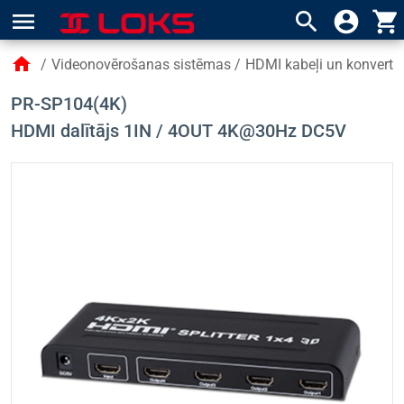
menu
search
account_circle
shopping_cart
home
/
Videonovērošanas sistēmas
/
HDMI kabeļi un konvertor
PR-SP104(4K)
HDMI dalītājs 1IN / 4OUT 4K@30Hz DC5V