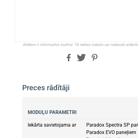
Attēlam ir informatīva nozīme. Tā reālais izskats var nedaudz atšķirti
Preces rādītāji
MODUĻU PARAMETRI
Iekārta savietojama ar
Paradox Spectra SP pa
Paradox EVO paneļiem