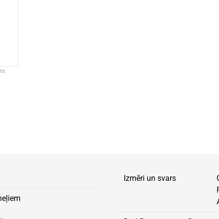
es.
Izmēri un svars
neļiem