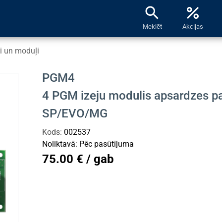
search
percent
Meklēt
Akcijas
si un moduļi
PGM4
4 PGM izeju modulis apsardzes p
SP/EVO/MG
Kods:
002537
Noliktavā:
Pēc pasūtījuma
75.00 € / gab