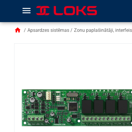
menu
home
/
Apsardzes sistēmas
/
Zonu paplašinātāji, interfei