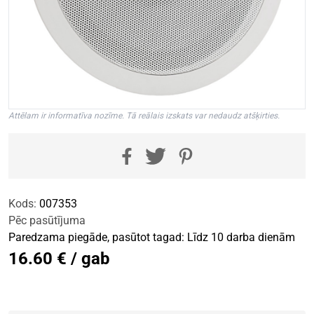
Attēlam ir informatīva nozīme. Tā reālais izskats var nedaudz atšķirties.
Kods:
007353
Pēc pasūtījuma
Paredzama piegāde, pasūtot tagad: Līdz 10 darba dienām
16.60 € / gab