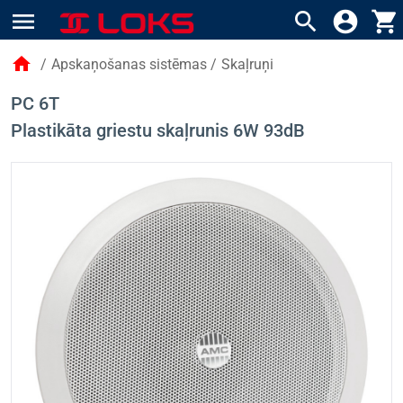
menu
search
account_circle
shopping_cart
home
/
Apskaņošanas sistēmas
/
Skaļruņi
PC 6T
Plastikāta griestu skaļrunis 6W 93dB