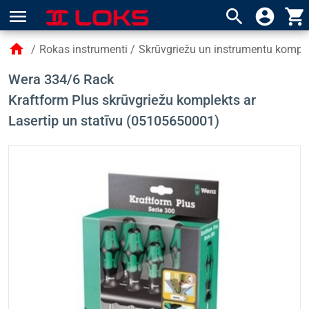
menu
search
account_circle
shopping_cart
home
/
Rokas instrumenti
/
Skrūvgriežu un instrumentu komple
Wera 334/6 Rack
Kraftform Plus skrūvgriežu komplekts ar
Lasertip un statīvu (05105650001)