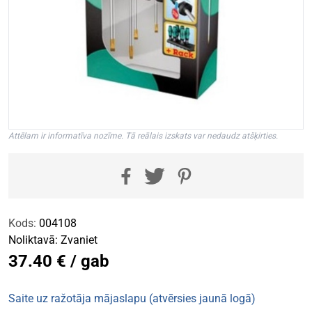
Attēlam ir informatīva nozīme. Tā reālais izskats var nedaudz atšķirties.
Kods:
004108
Noliktavā:
Zvaniet
37.40 € / gab
Saite uz ražotāja mājaslapu (atvērsies jaunā logā)