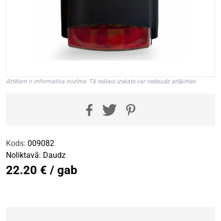
Attēlam ir informatīva nozīme. Tā reālais izskats var nedaudz atšķirties.
Kods:
009082
Noliktavā:
Daudz
22.20 € / gab