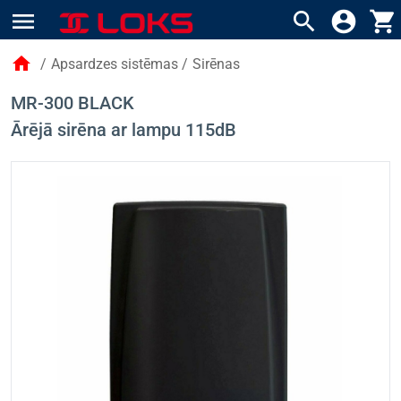
menu
search
account_circle
shopping_cart
home
/
Apsardzes sistēmas
/
Sirēnas
MR-300 BLACK
Ārējā sirēna ar lampu 115dB