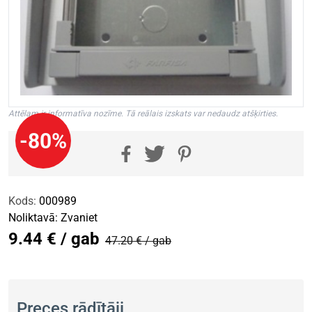
Attēlam ir informatīva nozīme. Tā reālais izskats var nedaudz atšķirties.
-80%
Kods:
000989
Noliktavā:
Zvaniet
9.44 € / gab
47.20 € / gab
Preces rādītāji