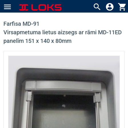
menu
search
account_circle
shopping_cart
Farfisa MD-91
Virsapmetuma lietus aizsegs ar rāmi MD-11ED
panelīm 151 x 140 x 80mm