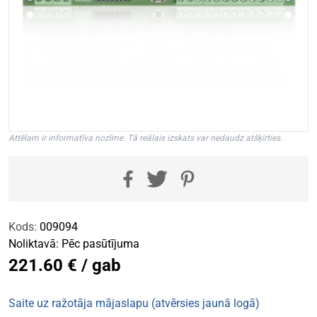
Attēlam ir informatīva nozīme. Tā reālais izskats var nedaudz atšķirties.
Kods:
009094
Noliktavā:
Pēc pasūtījuma
221.60 € / gab
Saite uz ražotāja mājaslapu (atvērsies jaunā logā)