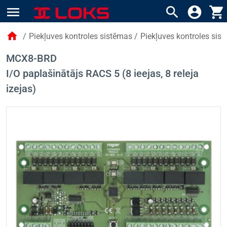
menu
search
account_circle
shopping_cart
home
/
Piekļuves kontroles sistēmas
/
Piekļuves kontroles si
MCX8-BRD
I/O paplašinātājs RACS 5 (8 ieejas, 8 releja
izejas)