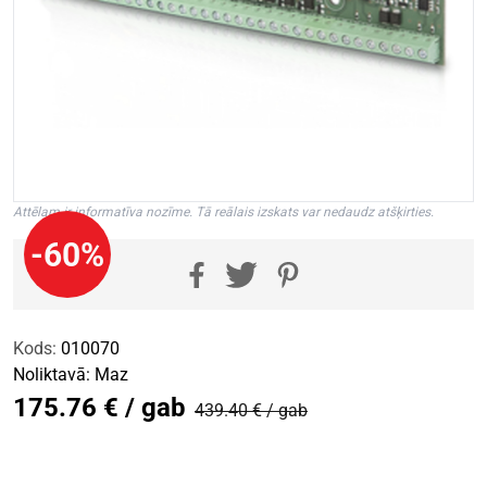
Attēlam ir informatīva nozīme. Tā reālais izskats var nedaudz atšķirties.
-60%
Kods:
010070
Noliktavā:
Maz
175.76 € / gab
439.40 € / gab