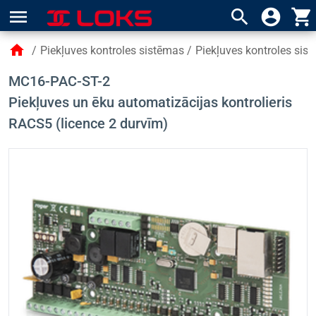
menu
search
account_circle
shopping_cart
home
/
Piekļuves kontroles sistēmas
/
Piekļuves kontroles si
MC16-PAC-ST-2
Piekļuves un ēku automatizācijas kontrolieris
RACS5 (licence 2 durvīm)