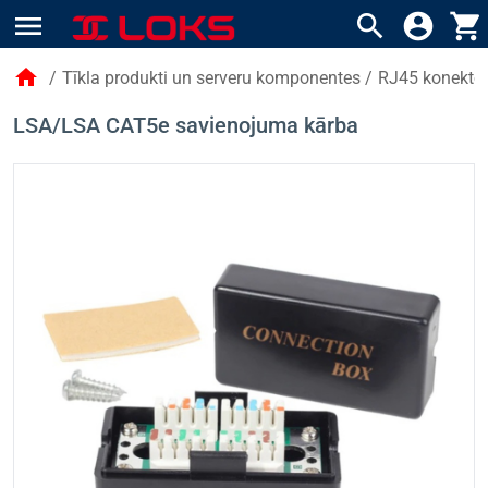
menu
search
account_circle
shopping_cart
home
/
Tīkla produkti un serveru komponentes
/
RJ45 konektori
LSA/LSA CAT5e savienojuma kārba