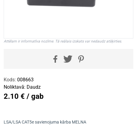
Attēlam ir informatīva nozīme. Tā reālais izskats var nedaudz atšķirties.
Kods:
008663
Noliktavā:
Daudz
2.10 € / gab
LSA/LSA CAT5e savienojuma kārba MELNA