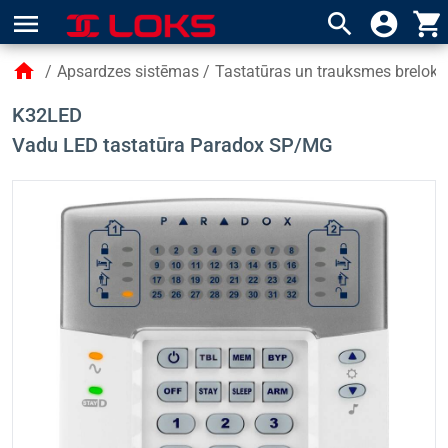
menu
search
account_circle
shopping_cart
home
/
Apsardzes sistēmas
/
Tastatūras un trauksmes breloki
K32LED
Vadu LED tastatūra Paradox SP/MG