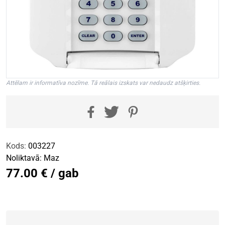
Attēlam ir informatīva nozīme. Tā reālais izskats var nedaudz atšķirties.
Kods:
003227
Noliktavā:
Maz
77.00 € / gab