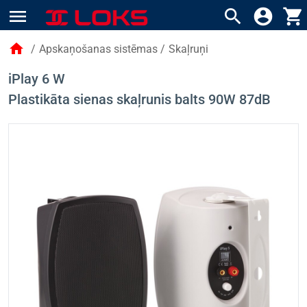
menu
search
account_circle
shopping_cart
home
/
Apskaņošanas sistēmas
/
Skaļruņi
iPlay 6 W
Plastikāta sienas skaļrunis balts 90W 87dB