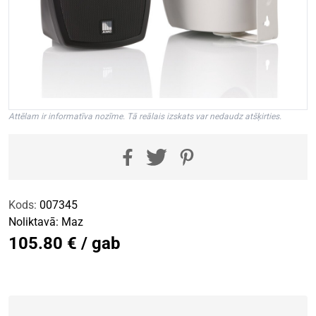
Attēlam ir informatīva nozīme. Tā reālais izskats var nedaudz atšķirties.
Kods:
007345
Noliktavā:
Maz
105.80 € / gab