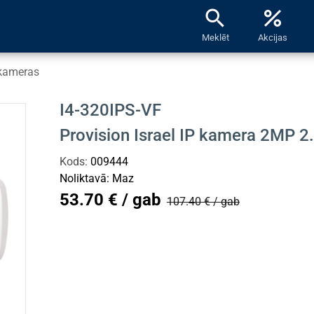
search
percent
Meklēt
Akcijas
kameras
I4-320IPS-VF
Provision Israel IP kamera 2MP 
Kods:
009444
Noliktavā:
Maz
53.70 € / gab
107.40 € / gab