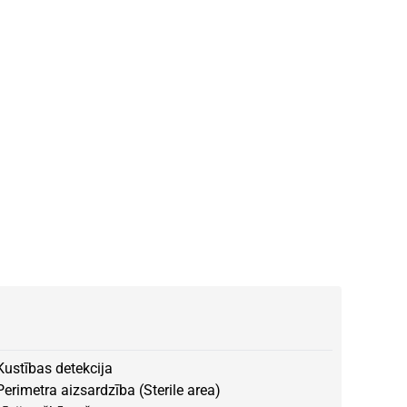
Kustības detekcija
Perimetra aizsardzība (Sterile area)