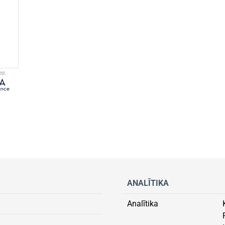
es.
ANALĪTIKA
Analītika