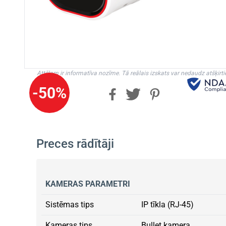
Attēlam ir informatīva nozīme. Tā reālais izskats var nedaudz atšķirti
-50%
Preces rādītāji
KAMERAS PARAMETRI
Sistēmas tips
IP tīkla (RJ-45)
Kameras tips
Bullet kamera