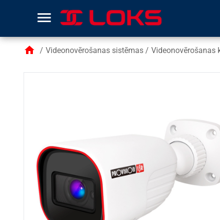
menu
home
/
Videonovērošanas sistēmas
/
Videonovērošanas 