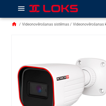
menu
home
/
Videonovērošanas sistēmas
/
Videonovērošanas 