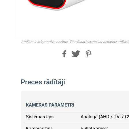
Attēlam ir informatīva nozīme. Tā reālais izskats var nedaudz atšķirti
Preces rādītāji
KAMERAS PARAMETRI
Sistēmas tips
Analogā (AHD / TVI / C
Kameras tips
Bullet kamera