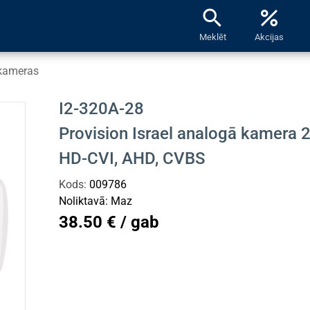
search
percent
Meklēt
Akcijas
kameras
I2-320A-28
Provision Israel analogā kamera
HD-CVI, AHD, CVBS
Kods:
009786
Noliktavā:
Maz
38.50 € / gab