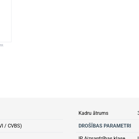
es.
Kadru ātrums
VI / CVBS)
DROŠĪBAS PARAMETRI
IP Aizsardzības klase