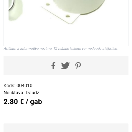
Attēlam ir informatīva nozīme. Tā reālais izskats var nedaudz atšķirties.
Kods:
004010
Noliktavā:
Daudz
2.80 € / gab