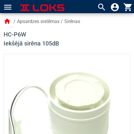
menu
search
account_circle
shopping_cart
home
/
Apsardzes sistēmas
/
Sirēnas
HC-P6W
Iekšējā sirēna 105dB