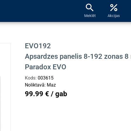
search
percent
Meklēt
Akcijas
EVO192
Apsardzes panelis 8-192 zonas 8 
Paradox EVO
Kods:
003615
Noliktavā:
Maz
99.99 € / gab