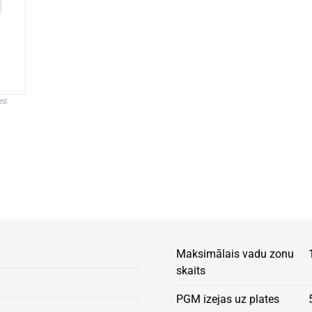
es.
Maksimālais vadu zonu
skaits
PGM izejas uz plates