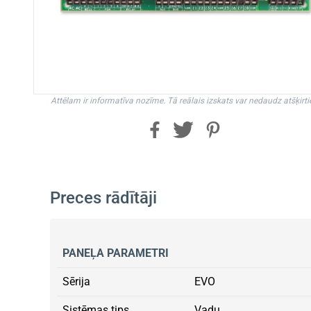
Attēlam ir informatīva nozīme. Tā reālais izskats var nedaudz atšķirti
Preces rādītāji
PANEĻA PARAMETRI
Sērija
EVO
Sistēmas tips
Vadu