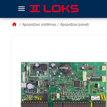
menu
home
/
Apsardzes sistēmas
/
Apsardzes paneļi