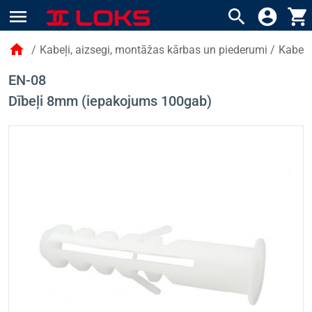
menu
search
account_circle
shopping_cart
home
/
Kabeļi, aizsegi, montāžas kārbas un piederumi
/
Kabeļu
EN-08
Dībeļi 8mm (iepakojums 100gab)