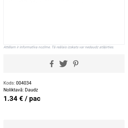
Attēlam ir informatīva nozīme. Tā reālais izskats var nedaudz atšķirties.
Kods:
004034
Noliktavā:
Daudz
1.34 € / pac