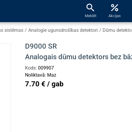
search
percent
Meklēt
Akcijas
as sistēmas
/
Analogie ugunsdrošības detektori
/
Dūmu detekto
D9000 SR
Analogais dūmu detektors bez b
Kods:
009907
Noliktavā:
Maz
7.70 € / gab