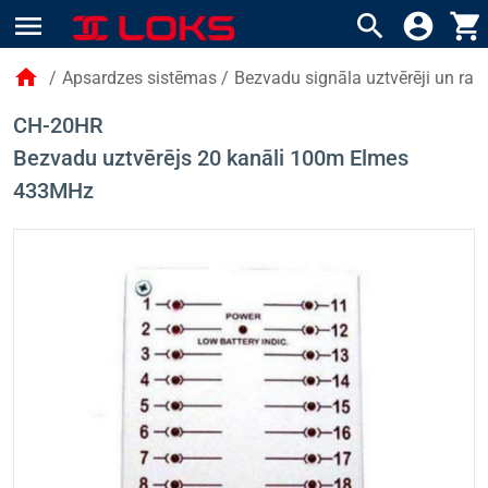
menu
search
account_circle
shopping_cart
home
/
Apsardzes sistēmas
/
Bezvadu signāla uztvērēji un raidī
CH-20HR
Bezvadu uztvērējs 20 kanāli 100m Elmes
433MHz