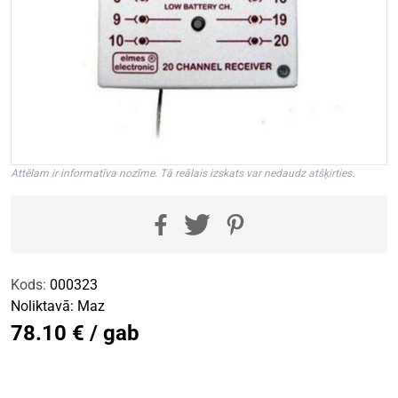
Attēlam ir informatīva nozīme. Tā reālais izskats var nedaudz atšķirties.
Kods:
000323
Noliktavā:
Maz
78.10 € / gab