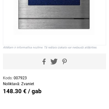
Attēlam ir informatīva nozīme. Tā reālais izskats var nedaudz atšķirties.
Kods:
007923
Noliktavā:
Zvaniet
148.30 € / gab