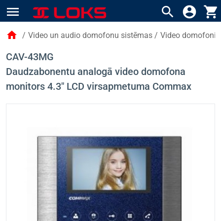
menu
search
account_circle
shopping_cart
home
/
Video un audio domofonu sistēmas
/
Video domofoni (
CAV-43MG
Daudzabonentu analogā video domofona
monitors 4.3" LCD virsapmetuma Сommax