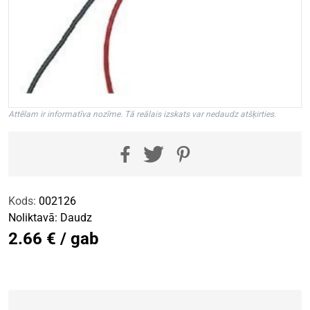
Attēlam ir informatīva nozīme. Tā reālais izskats var nedaudz atšķirties.
Kods:
002126
Noliktavā:
Daudz
2.66 € / gab