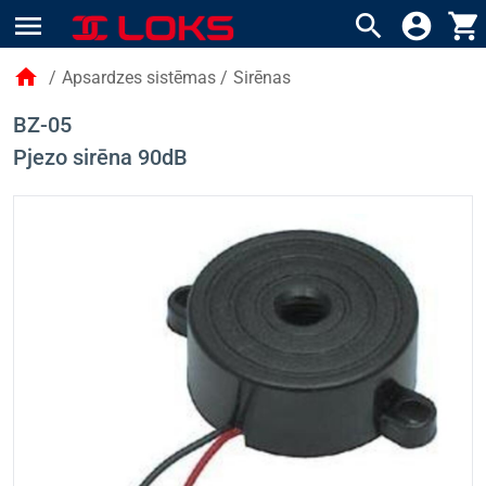
menu
search
account_circle
shopping_cart
home
/
Apsardzes sistēmas
/
Sirēnas
BZ-05
Pjezo sirēna 90dB