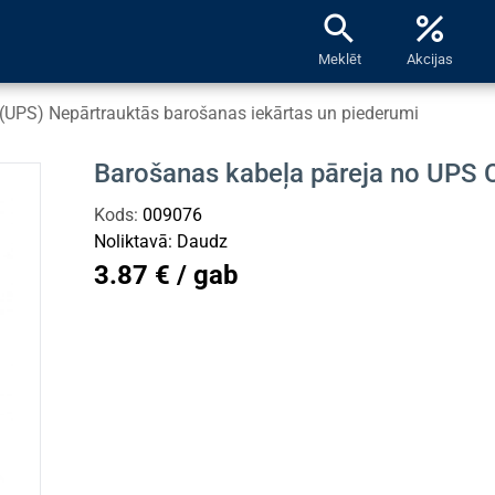
search
percent
Meklēt
Akcijas
(UPS) Nepārtrauktās barošanas iekārtas un piederumi
Barošanas kabeļa pāreja no UPS
Kods:
009076
Noliktavā:
Daudz
3.87 € / gab