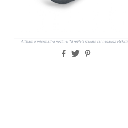
Attēlam ir informatīva nozīme. Tā reālais izskats var nedaudz atšķirti