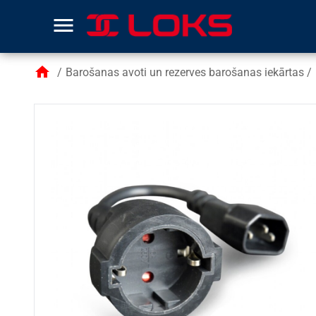
menu
home
/
Barošanas avoti un rezerves barošanas iekārtas
/