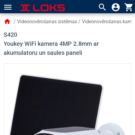
menu
search
account_circle
shopping_cart
home
/
Videonovērošanas sistēmas
/
Videonovērošanas kame
S420
Youkey WiFi kamera 4MP 2.8mm ar
akumulatoru un saules paneli