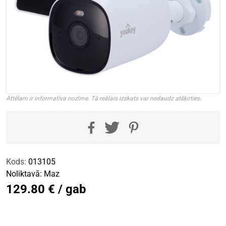
Attēlam ir informatīva nozīme. Tā reālais izskats var nedaudz atšķirties.
Kods:
013105
Noliktavā:
Maz
129.80 € / gab