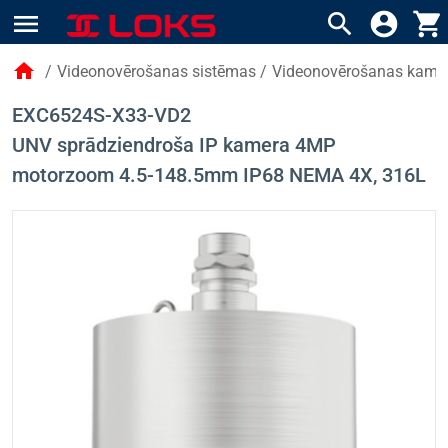
menu
search
account_circle
shopping_cart
home
/
Videonovērošanas sistēmas
/
Videonovērošanas kame
EXC6524S-X33-VD2
UNV sprādziendroša IP kamera 4MP
motorzoom 4.5-148.5mm IP68 NEMA 4X, 316L