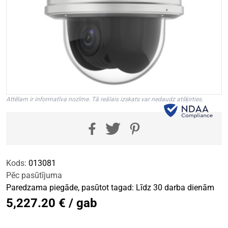
Attēlam ir informatīva nozīme. Tā reālais izskats var nedaudz atšķirties.
Kods:
013081
Pēc pasūtījuma
Paredzama piegāde, pasūtot tagad: Līdz 30 darba dienām
5,227.20 € / gab