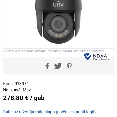
Attēlam ir informatīva nozīme. Tā reālais izskats var nedaudz atšķirties.
Kods:
013074
Noliktavā:
Maz
278.80 € / gab
Saite uz ražotāja mājaslapu (atvērsies jaunā logā)