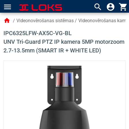
menu
search
account_circle
shopping_cart
home
/
Videonovērošanas sistēmas
/
Videonovērošanas kame
IPC6325LFW-AX5C-VG-BL
UNV Tri-Guard PTZ IP kamera 5MP motorzoom
2.7-13.5mm (SMART IR + WHITE LED)