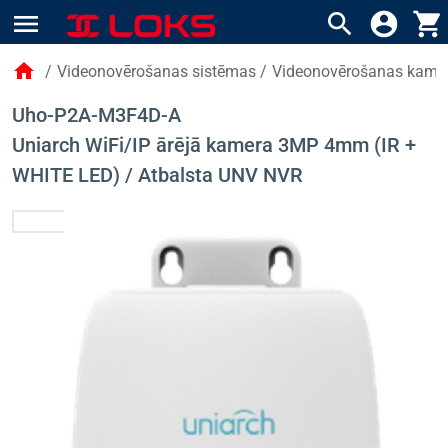
menu
search
account_circle
shopping_cart
home
/
Videonovērošanas sistēmas
/
Videonovērošanas kame
Uho-P2A-M3F4D-A
Uniarch WiFi/IP ārējā kamera 3MP 4mm (IR +
WHITE LED) / Atbalsta UNV NVR