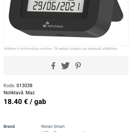
Attēlam ir informatīva nozīme. Tā reālais izskats var nedaudz atšķirties.
Kods:
013038
Noliktavā:
Maz
18.40 € / gab
Brand
Nivian Smart