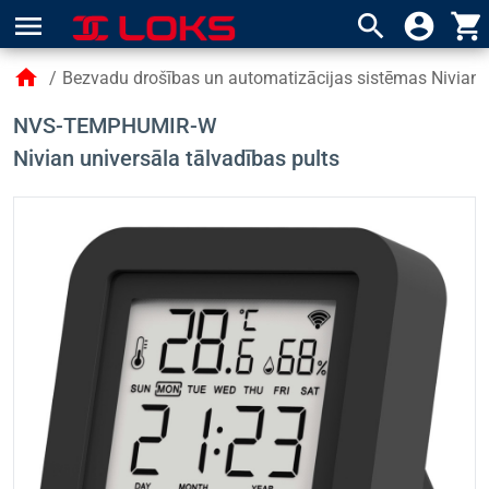
menu
search
account_circle
shopping_cart
home
/
Bezvadu drošības un automatizācijas sistēmas Nivian
NVS-TEMPHUMIR-W
Nivian universāla tālvadības pults