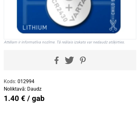
Attēlam ir informatīva nozīme. Tā reālais izskats var nedaudz atšķirties.
Kods:
012994
Noliktavā:
Daudz
1.40 € / gab