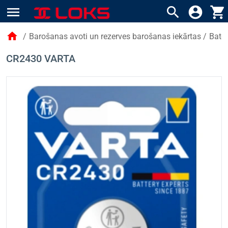
menu
search
account_circle
shopping_cart
home
/
Barošanas avoti un rezerves barošanas iekārtas
/
Bater
CR2430 VARTA