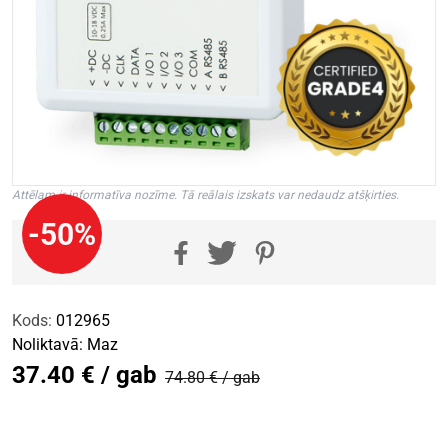
Attēlam ir informatīva nozīme. Tā reālais izskats var nedaudz atšķirties.
-50%
Kods:
012965
Noliktavā:
Maz
37.40 € / gab
74.80 € / gab