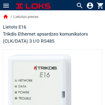
menu
search
account_circle
shopping_cart
home
/
Lietotas preces
Lietots E16
Trikdis Ethernet apsardzes komunikators
(CLK/DATA) 3 I/O RS485