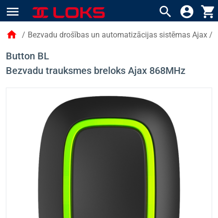
menu
search
account_circle
shopping_cart
home
/
Bezvadu drošības un automatizācijas sistēmas Ajax
/
Button BL
Bezvadu trauksmes breloks Ajax 868MHz