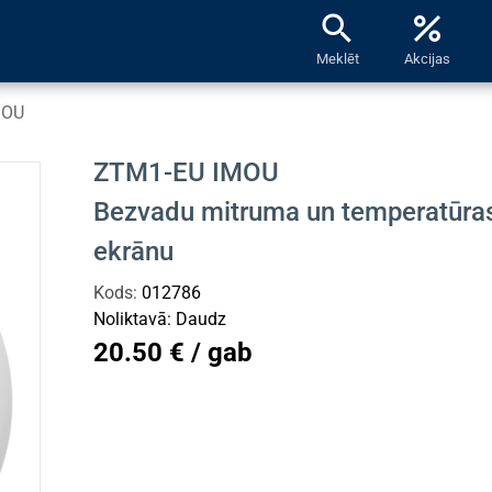
search
percent
Meklēt
Akcijas
MOU
ZTM1-EU IMOU
Bezvadu mitruma un temperatūras
ekrānu
Kods:
012786
Noliktavā:
Daudz
20.50 € / gab