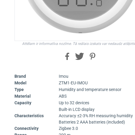
Attēlam ir informatīva nozīme. Tā reālais izskats var nedaudz atšķirti
Brand
Imou
Model
ZTM1-EU-IMOU
Type
Humidity and temperature sensor
Material
ABS
Capacity
Up to 32 devices
Built-in LCD display
Characteristics
Accuracy ±2-3% RH measuring humidity
Batteries 2 AAA batteries (included)
Connectivity
Zigbee 3.0
Range
200 m