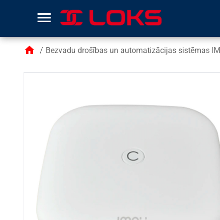
menu
home
/
Bezvadu drošības un automatizācijas sistēmas I