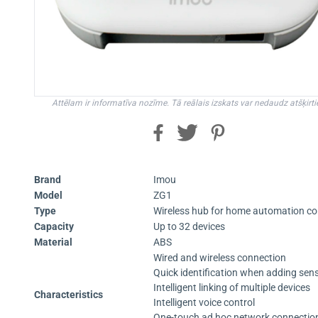
Attēlam ir informatīva nozīme. Tā reālais izskats var nedaudz atšķirti
Brand
Imou
Model
ZG1
Type
Wireless hub for home automation c
Capacity
Up to 32 devices
Material
ABS
Wired and wireless connection
Quick identification when adding sen
Intelligent linking of multiple devices
Characteristics
Intelligent voice control
One-touch ad hoc network connectio