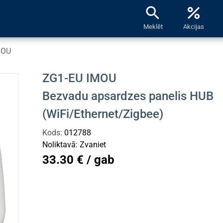
search
percent
Meklēt
Akcijas
MOU
ZG1-EU IMOU
Bezvadu apsardzes panelis HUB
(WiFi/Ethernet/Zigbee)
Kods:
012788
Noliktavā:
Zvaniet
33.30 € / gab