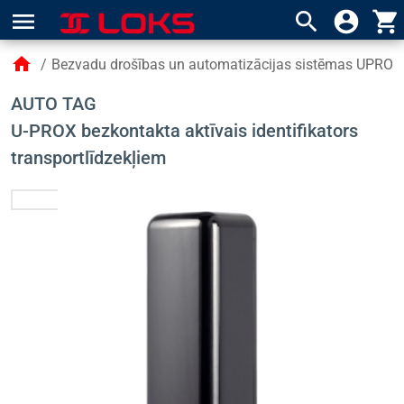
menu
search
account_circle
shopping_cart
home
/
Bezvadu drošības un automatizācijas sistēmas UPROX
AUTO TAG
U-PROX bezkontakta aktīvais identifikators
transportlīdzekļiem