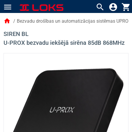
menu
search
account_circle
shopping_cart
home
/
Bezvadu drošības un automatizācijas sistēmas UPROX
SIREN BL
U-PROX bezvadu iekšējā sirēna 85dB 868MHz