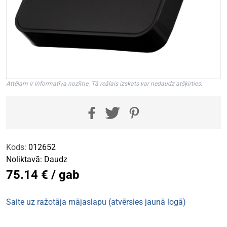
Attēlam ir informatīva nozīme. Tā reālais izskats var nedaudz atšķirties.
Kods:
012652
Noliktavā:
Daudz
75.14 € / gab
Saite uz ražotāja mājaslapu (atvērsies jaunā logā)