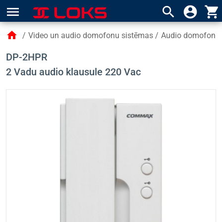
menu
search
account_circle
shopping_cart
home
/
Video un audio domofonu sistēmas
/
Audio domofoni
DP-2HPR
2 Vadu audio klausule 220 Vac