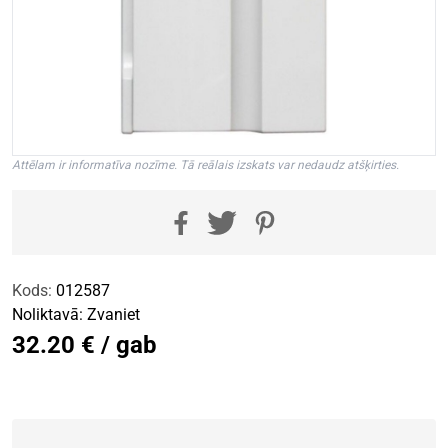
Attēlam ir informatīva nozīme. Tā reālais izskats var nedaudz atšķirties.
Kods:
012587
Noliktavā:
Zvaniet
32.20 € / gab