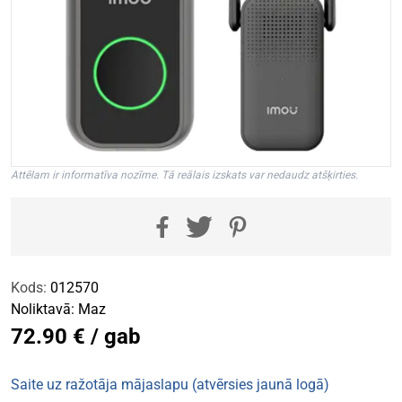
Attēlam ir informatīva nozīme. Tā reālais izskats var nedaudz atšķirties.
Kods:
012570
Noliktavā:
Maz
72.90 € / gab
Saite uz ražotāja mājaslapu (atvērsies jaunā logā)