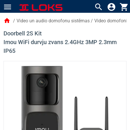
menu
search
account_circle
shopping_cart
home
/
Video un audio domofonu sistēmas
/
Video domofoni (
Doorbell 2S Kit
Imou WiFi durvju zvans 2.4GHz 3MP 2.3mm
IP65