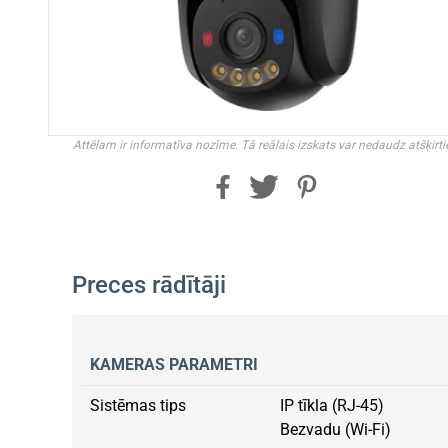
Attēlam ir informatīva nozīme. Tā reālais izskats var nedaudz atšķirti
Preces rādītāji
KAMERAS PARAMETRI
Sistēmas tips
IP tīkla (RJ-45)
Bezvadu (Wi-Fi)