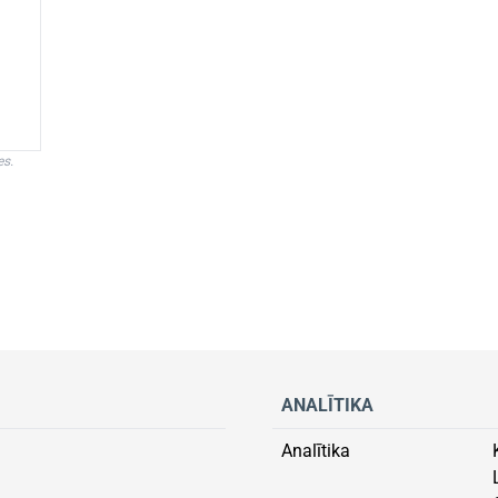
es.
ANALĪTIKA
Analītika