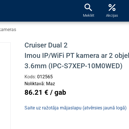
search
percent
Meklēt
Akcijas
kameras
Cruiser Dual 2
Imou IP/WiFi PT kamera ar 2 obj
3.6mm (IPC-S7XEP-10M0WED)
Kods:
012565
Noliktavā:
Maz
86.21 € / gab
Saite uz ražotāja mājaslapu (atvērsies jaunā logā)