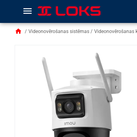
menu
home
/
Videonovērošanas sistēmas
/
Videonovērošanas 