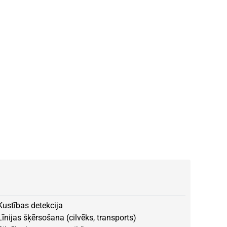
Kustības detekcija
Līnijas šķērsošana (cilvēks, transports)