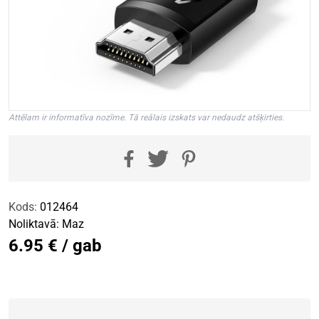
Attēlam ir informatīva nozīme. Tā reālais izskats var nedaudz atšķirties.
Kods:
012464
Noliktavā:
Maz
6.95 € / gab