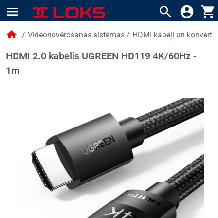
menu
search
account_circle
shopping_cart
home
/
Videonovērošanas sistēmas
/
HDMI kabeļi un konvertor
HDMI 2.0 kabelis UGREEN HD119 4K/60Hz -
1m