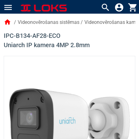
menu
search
account_circle
shopping_cart
home
/
Videonovērošanas sistēmas
/
Videonovērošanas kame
IPC-B134-AF28-ECO
Uniarch IP kamera 4MP 2.8mm