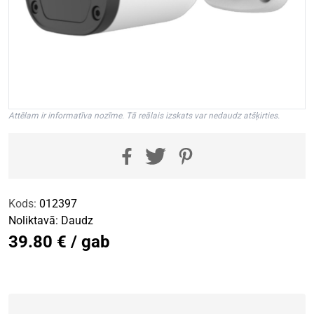
Attēlam ir informatīva nozīme. Tā reālais izskats var nedaudz atšķirties.
Kods:
012397
Noliktavā:
Daudz
39.80 € / gab