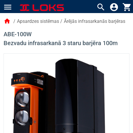
menu
search
account_circle
shopping_cart
home
/
Apsardzes sistēmas
/
Ārējās infrasarkanās barjēras
ABE-100W
Bezvadu infrasarkanā 3 staru barjēra 100m