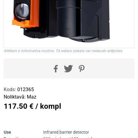
Attēlam ir informatīva nozīme. Tā reālais izskats var nedaudz atšķirties.
Kods:
012365
Noliktavā:
Maz
117.50 € / kompl
Use
Infrared barrier detector