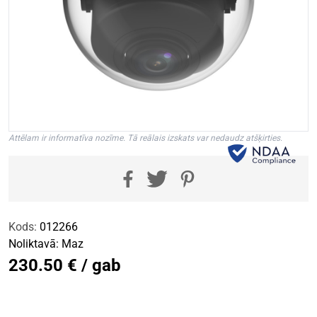
Attēlam ir informatīva nozīme. Tā reālais izskats var nedaudz atšķirties.
Kods:
012266
Noliktavā:
Maz
230.50 € / gab