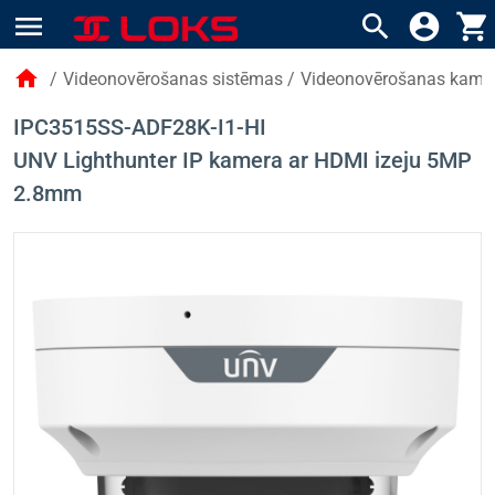
menu
search
account_circle
shopping_cart
home
/
Videonovērošanas sistēmas
/
Videonovērošanas kame
IPC3515SS-ADF28K-I1-HI
UNV Lighthunter IP kamera ar HDMI izeju 5MP
2.8mm