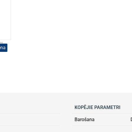
es.
ena
KOPĒJIE PARAMETRI
Barošana