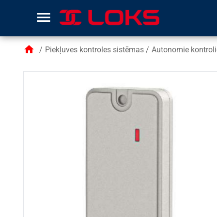
menu
home
/
Piekļuves kontroles sistēmas
/
Autonomie kontrolier