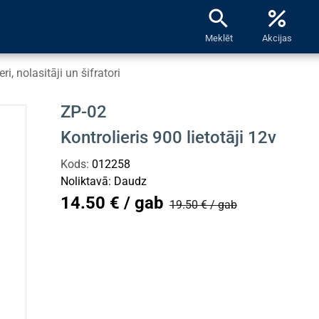
search
percent
Meklēt
Akcijas
i, nolasitāji un šifratori
ZP-02
Kontrolieris 900 lietotāji 12v
Kods:
012258
Noliktavā:
Daudz
14.50 € / gab
19.50 € / gab