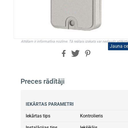
Attēlam ir informatīva nozīme. Tā reālais izskats var nedaudz atšķirti
Jauna c
Preces rādītāji
IEKĀRTAS PARAMETRI
Iekārtas tips
Kontrolieris
Instalācijas tips
Iekšējāis