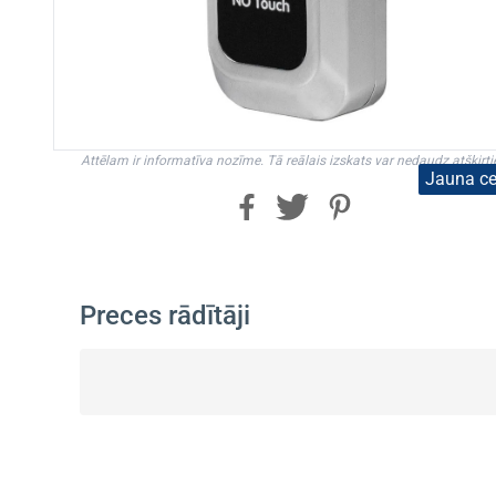
Attēlam ir informatīva nozīme. Tā reālais izskats var nedaudz atšķirti
Jauna c
Preces rādītāji