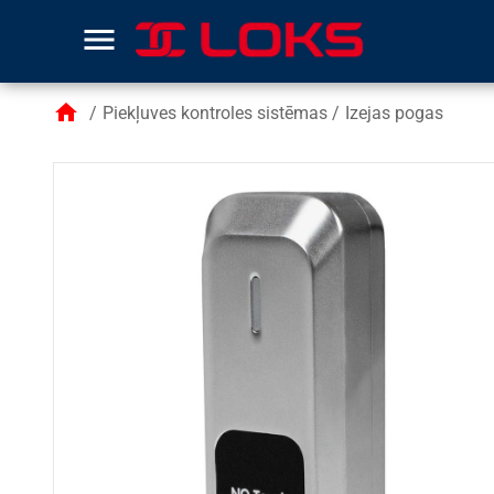
menu
home
/
Piekļuves kontroles sistēmas
/
Izejas pogas