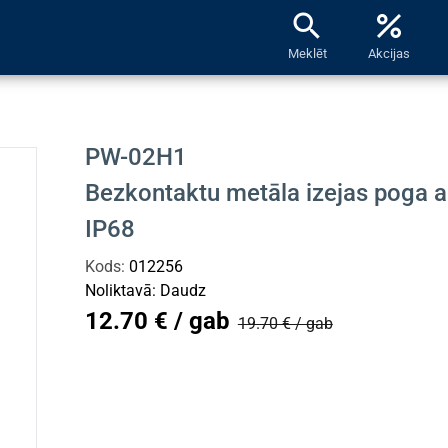
search
percent
Meklēt
Akcijas
PW-02H1
Bezkontaktu metāla izejas poga ar
IP68
Kods:
012256
Noliktavā:
Daudz
12.70 € / gab
19.70 € / gab