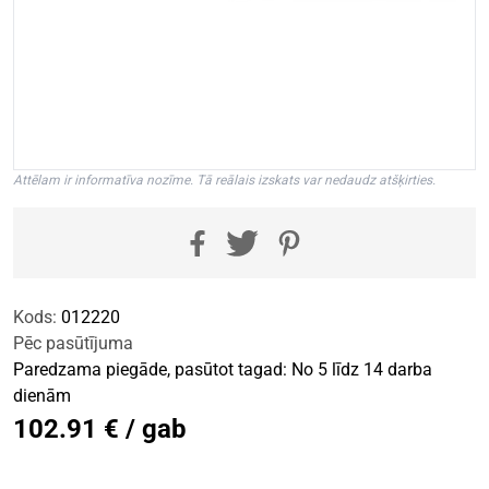
Attēlam ir informatīva nozīme. Tā reālais izskats var nedaudz atšķirties.
Kods:
012220
Pēc pasūtījuma
Paredzama piegāde, pasūtot tagad: No 5 līdz 14 darba
dienām
102.91 € / gab