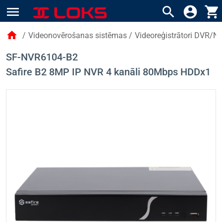
menu
search
account_circle
shopping_cart
home
/
Videonovērošanas sistēmas
/
Videoreģistrātori DVR/N
SF-NVR6104-B2
Safire B2 8MP IP NVR 4 kanāli 80Mbps HDDx1