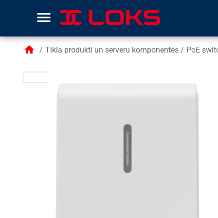
menu
home
/
Tīkla produkti un serveru komponentes
/
PoE switc