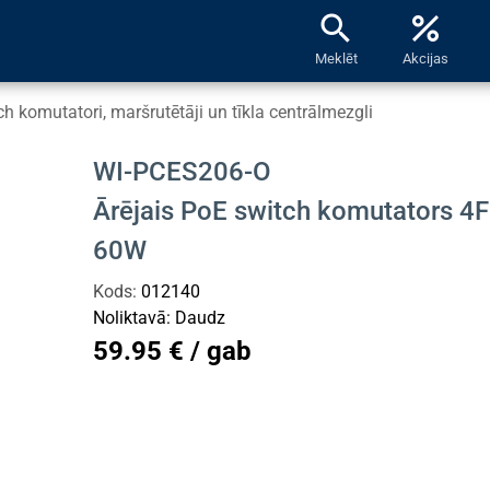
search
percent
Meklēt
Akcijas
h komutatori, maršrutētāji un tīkla centrālmezgli
WI-PCES206-O
Ārējais PoE switch komutators 4
60W
Kods:
012140
Noliktavā:
Daudz
59.95 € / gab