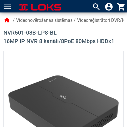
menu
search
account_circle
shopping_cart
home
/
Videonovērošanas sistēmas
/
Videoreģistrātori DVR/N
NVR501-08B-LP8-BL
16MP IP NVR 8 kanāli/8PoE 80Mbps HDDx1