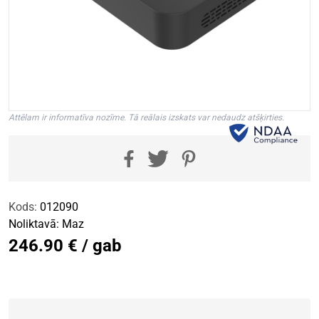
Attēlam ir informatīva nozīme. Tā reālais izskats var nedaudz atšķirties.
Kods:
012090
Noliktavā:
Maz
246.90 € / gab