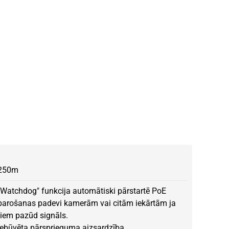
250m
"Watchdog" funkcija automātiski pārstartē PoE
barošanas padevi kamerām vai citām iekārtām ja
tiem pazūd signāls.
Iebūvēta pārsprieguma aizsardzība.