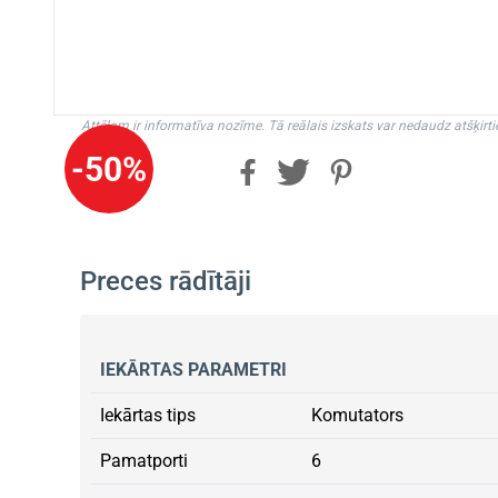
Attēlam ir informatīva nozīme. Tā reālais izskats var nedaudz atšķirti
-50%
Preces rādītāji
IEKĀRTAS PARAMETRI
Iekārtas tips
Komutators
Pamatporti
6