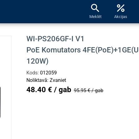
search
percent
Meklēt
Akcijas
WI-PS206GF-I V1
PoE Komutators 4FE(PoE)+1GE(U
120W)
Kods:
012059
Noliktavā:
Zvaniet
48.40 € / gab
95.95 € / gab