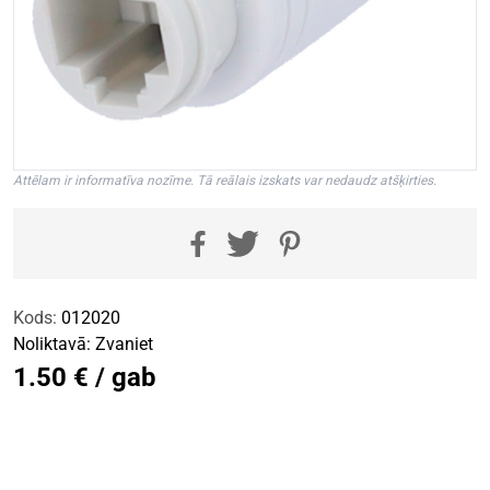
Attēlam ir informatīva nozīme. Tā reālais izskats var nedaudz atšķirties.
Kods:
012020
Noliktavā:
Zvaniet
1.50 € / gab