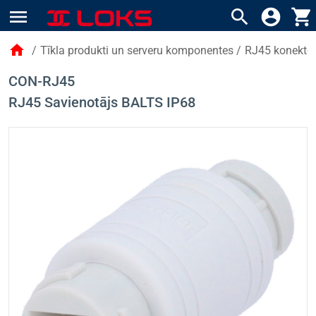
menu
search
account_circle
shopping_cart
home
/
Tīkla produkti un serveru komponentes
/
RJ45 konektori
CON-RJ45
RJ45 Savienotājs BALTS IP68